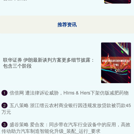
推荐资讯
联华证券 伊朗最新谈判方案更多细节披露：
包含三个阶段
倍倍网 遭法律诉讼威胁，Hims & Hers下架仿版减肥药物
1
五八策略 浙江缙云农村商业银行因违规发放贷款被罚款45
2
万元
盛谷策略 爱合发：同步带在汽车行业设备中的应用，高效
3
传动助力汽车制造智能化升级_装配_运行_要求