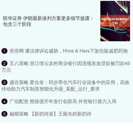
联华证券 伊朗最新谈判方案更多细节披露：
包含三个阶段
倍倍网 遭法律诉讼威胁，Hims & Hers下架仿版减肥药物
1
五八策略 浙江缙云农村商业银行因违规发放贷款被罚款45
2
万元
盛谷策略 爱合发：同步带在汽车行业设备中的应用，高效
3
传动助力汽车制造智能化升级_装配_运行_要求
广信配资 熊猫债开年发行创新高 外资银行接力入局
4
融期策略 【新韵诗派】王殿夫的新韵诗
5