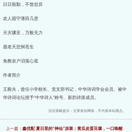
日日殷勤，不曾怠弃
农人固守薄田几垄
天灾骤至，万般无力
愿老天悲悯苍生
免教农户泪落心底
作者简介
王殿夫，曾任小学校长、党支部书记，中华诗词学会会员、被中
华诗词论坛授予“中华诗人”称号、新韵诗派成员。
伍伍策略提示：文章来自网络，不代表本站观点。
上一篇：
鑫优配 夏日里的“神仙”凉菜：黄瓜皮蛋豆腐，一口唤醒