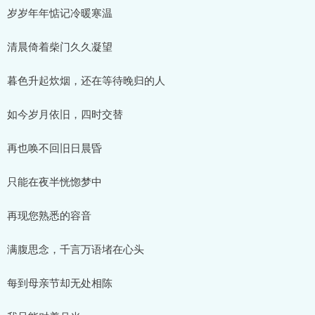
岁岁年年惦记冷暖寒温
清晨倚着柴门久久凝望
暮色升起炊烟，还在等待晚归的人
如今岁月依旧，四时交替
再也唤不回旧日晨昏
只能在夜半恍惚梦中
再现您熟悉的容音
满腹思念，千言万语堵在心头
每到母亲节却无处相陈