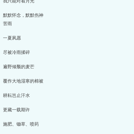
我只能对着月光
默默怀念，默默伤神
苦雨
一夏夙愿
尽被冷雨揉碎
遍野倾颓的麦芒
覆作大地湿寒的棉被
耕耘岂止汗水
更藏一载期许
施肥、锄草、喷药