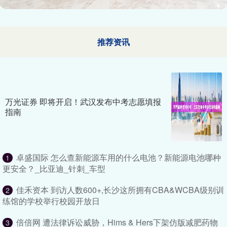
推荐资讯
万光证券 即将开启！武汉发布中考志愿填报
指南
卓盛国际 怎么查新能源车用的什么电池？新能源电池哪种
1
更安全？_比亚迪_针刺_车型
佳禾资本 到访人数600+,长沙这所拥有CBA&WCBA级别训
2
练馆的学校举行校园开放日
倍倍网 遭法律诉讼威胁，Hims & Hers下架仿版减肥药物
3