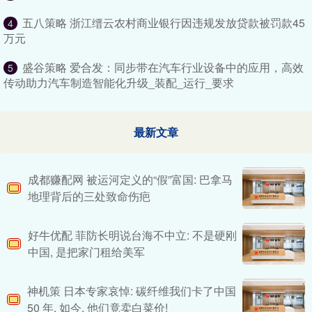
五八策略 浙江缙云农村商业银行因违规发放贷款被罚款45
4
万元
盛谷策略 爱合发：同步带在汽车行业设备中的应用，高效
5
传动助力汽车制造智能化升级_装配_运行_要求
最新文章
成都赚配网 被运河定义的“假”富国: 巴拿马
地理背后的三处致命伤疤
好牛优配 菲防长明说台海不中立: 不是硬刚
中国, 是把家门租给美军
神机策 日本专家哀悼: 碳纤维我们卡了中国
50 年, 如今, 他们竟卖白菜价!