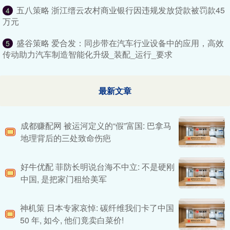
五八策略 浙江缙云农村商业银行因违规发放贷款被罚款45
4
万元
盛谷策略 爱合发：同步带在汽车行业设备中的应用，高效
5
传动助力汽车制造智能化升级_装配_运行_要求
最新文章
成都赚配网 被运河定义的“假”富国: 巴拿马
地理背后的三处致命伤疤
好牛优配 菲防长明说台海不中立: 不是硬刚
中国, 是把家门租给美军
神机策 日本专家哀悼: 碳纤维我们卡了中国
50 年, 如今, 他们竟卖白菜价!