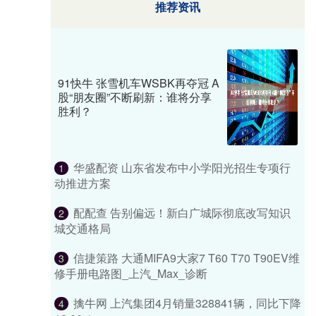
推荐资讯
91快牛 张雪机车WSBK再夺冠 A
股“朋友圈”不断刷新：谁将分享
胜利？
华盛配资 山东省发布中小学阳光招生专项行
1
动推进方案
配配查 告别偏远！新白广城际彻底改写知识
2
城交通格局
信捷策路 大通MIFA9大家7 T60 T70 T90EV维
3
修手册电路图_上汽_Max_诊断
擒牛网 上汽集团4月销量328841辆，同比下降
4