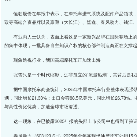
恒勃股份在年报中表示，在摩托车进气系统及配件产品领域，
致等高端合资品牌以及豪爵（大长江）、隆鑫、春风动力、钱江
有业内人士认为，表面上看这是一家新兴品牌在国际赛场上的
的集中体现，一批具备自主知识产权的核心部件制造商正在支撑
现象透视行业，我国高端摩托车正加速出海
张雪只是一个时代缩影，远非孤立的“流量热潮”，其背后是我
据中国摩托车商会统计，2025年中国摩托车行业整体表现强劲，
辆，同比增长21.33%；出口金额88.5亿美元，同比增长26.7
与高性价比优势，加速全球市场渗透。
这一现象，在已披露2025年报的头部上市公司中也得到了验
春风动力（603129.SH）2025年全年实现燃油摩托车外销15.9