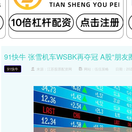
91快牛 张雪机车WSBK再夺冠 A股“朋
91快牛
来源：江苏股票配资网
网站：伍伍策略
日期：2026-