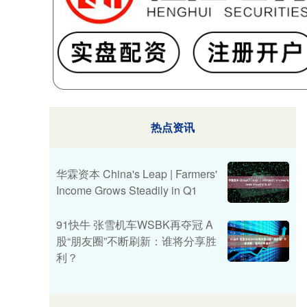
热点资讯
华霖资本 China's Leap | ​Farmers'
Income Grows Steadily in Q1
91快牛 张雪机车WSBK再夺冠 A
股“朋友圈”不断刷新：谁将分享胜
利？