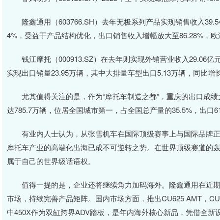
隆鑫通用（603766.SH）去年无极系列产品实现销售收入39.54
4%，受益于产品结构优化，出口销售收入增幅放大至86.28%，欧
钱江摩托（000913.SZ）在去年则实现外销营业收入29.06亿元
实现出口销量23.95万辆，其中大排量车型出口5.13万辆，同比增长2
尤其值得关注的是，作为“摩托车制造之都”，重庆的出口成绩尤
达785.7万辆，位居全国城市第一，占全国总产量的35.5%，出口61
有业内人士认为，从张雪机车在国际顶级赛事上与国际品牌正面
摩托车产业的高端化出海已成不可逆转之势。在世界顶级赛道的
属于自己的世界级话语权。
值得一提的是，企业还将继续角力加码海外。隆鑫通用在近期的
市场，持续完善产品矩阵。国内市场方面，推出CU625 AMT，CU
中450X作为双缸跨界ADV踏板，是年内海外核心新品，凭借全