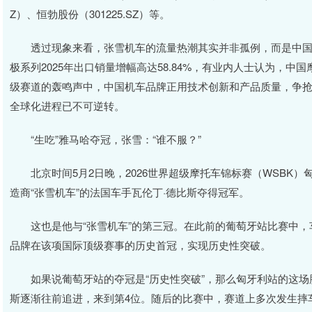
Z）、恒勃股份（301225.SZ）等。
透过现象来看，张雪机车的流量热潮其实并非孤例，而是中国
极系列2025年出口销量增幅高达58.84%，有业内人士认为，
级赛道的轰鸣声中，中国机车品牌正用技术创新和产品质量，争
全球化进程已不可逆转。
“生吃”雅马哈夺冠，张雪：“谁不服？”
北京时间5月2日晚，2026世界超级摩托车锦标赛（WSBK）匈
造商“张雪机车”的法国车手瓦伦丁·德比斯夺得冠军。
这也是他与“张雪机车”的第三冠。在此前的葡萄牙站比赛中，
品牌在该项国际顶级赛事的历史首冠，实现历史性突破。
如果说葡萄牙站的夺冠是“历史性突破”，那么匈牙利站的这场胜
斯逐渐往前追进，来到第4位。随后的比赛中，赛道上多次发生摔