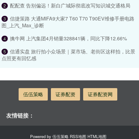
配配查 告别偏远！新白广城际彻底改写知识城交通格局
2
信捷策路 大通MIFA9大家7 T60 T70 T90EV维修手册电路
3
图_上汽_Max_诊断
擒牛网 上汽集团4月销量328841辆，同比下降12.66%
4
信通实盘 旅行拍小众场景｜菜市场、老街区这样拍，比景
5
点照更有回忆感
伍伍策略
证券配资
证券配资网
友情链接：
Powered by
伍伍策略
RSS地图
HTML地图