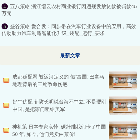
五八策略 浙江缙云农村商业银行因违规发放贷款被罚款45
4
万元
盛谷策略 爱合发：同步带在汽车行业设备中的应用，高效
5
传动助力汽车制造智能化升级_装配_运行_要求
最新文章
成都赚配网 被运河定义的“假”富国: 巴拿马
地理背后的三处致命伤疤
好牛优配 菲防长明说台海不中立: 不是硬刚
中国, 是把家门租给美军
神机策 日本专家哀悼: 碳纤维我们卡了中国
50 年, 如今, 他们竟卖白菜价!