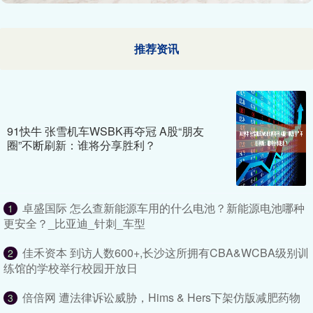
推荐资讯
91快牛 张雪机车WSBK再夺冠 A股“朋友
圈”不断刷新：谁将分享胜利？
卓盛国际 怎么查新能源车用的什么电池？新能源电池哪种
1
更安全？_比亚迪_针刺_车型
佳禾资本 到访人数600+,长沙这所拥有CBA&WCBA级别训
2
练馆的学校举行校园开放日
倍倍网 遭法律诉讼威胁，Hims & Hers下架仿版减肥药物
3