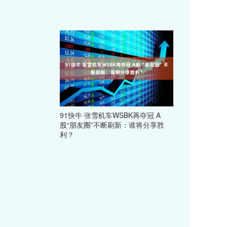
91快牛 张雪机车WSBK再夺冠 A
股“朋友圈”不断刷新：谁将分享胜
利？