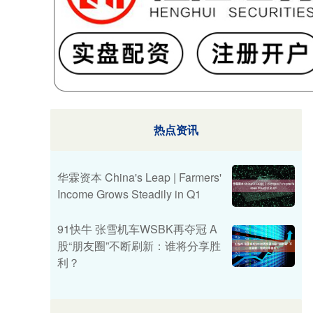
热点资讯
华霖资本 China's Leap | ​Farmers'
Income Grows Steadily in Q1
91快牛 张雪机车WSBK再夺冠 A
股“朋友圈”不断刷新：谁将分享胜
利？