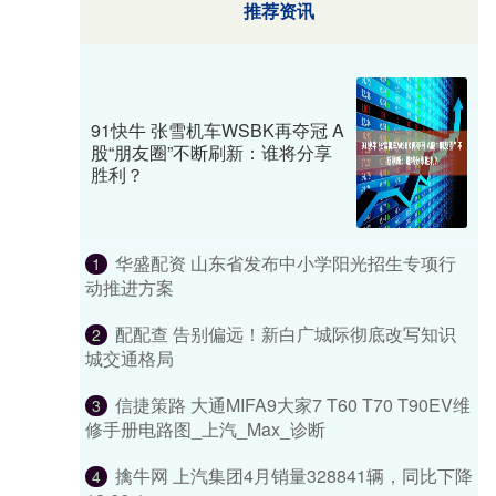
推荐资讯
91快牛 张雪机车WSBK再夺冠 A
股“朋友圈”不断刷新：谁将分享
胜利？
华盛配资 山东省发布中小学阳光招生专项行
1
动推进方案
配配查 告别偏远！新白广城际彻底改写知识
2
城交通格局
信捷策路 大通MIFA9大家7 T60 T70 T90EV维
3
修手册电路图_上汽_Max_诊断
擒牛网 上汽集团4月销量328841辆，同比下降
4