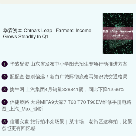
华霖资本 China's Leap | ​Farmers' Income
Grows Steadily in Q1
华盛配资 山东省发布中小学阳光招生专项行动推进方案
1
配配查 告别偏远！新白广城际彻底改写知识城交通格局
2
擒牛网 上汽集团4月销量328841辆，同比下降12.66%
3
信捷策路 大通MIFA9大家7 T60 T70 T90EV维修手册电路
4
图_上汽_Max_诊断
信通实盘 旅行拍小众场景｜菜市场、老街区这样拍，比景
5
点照更有回忆感