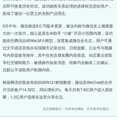
后即可恢复历史对话。该功能将关系处理的选择权交还给用户，
延续了微信一以贯之的克制产品理念。
6月中旬，微信推送8.0.75版本更新，被业内称为微信史上规模最
大的一次迭代，核心是原生AI助手 “小微” 开启小范围内测，该功
能依托腾讯自研WeLM大模型，深度集成微信全生态，用户可通
过文字或语音指令实现聊天记录总结、日程提醒、公众号与视频
号内容提炼等操作，其中也包含朋友圈内容筛选、动态重点抓取
等社交辅助能力，敏感操作如发消息、转账均会触发二次确认，
且默认不读取用户私聊内容。
根据腾讯控股发布的2026年Q1财报数据，微信及WeChat的合并
月活跃账户14.32亿，同比增长2%。每天仍有7.8亿用户进入朋友
圈，1.2亿用户选择在这里分享生活。
伍伍策略提示：文章来自网络，不代表本站观点。