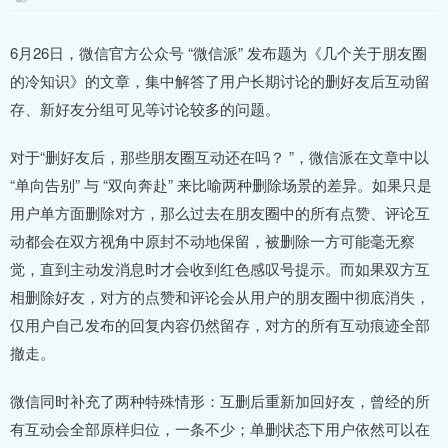
6月26日，微信官方公众号 “微信派” 发布题为《几个关于朋友圈
的冷知识》的文章，集中解答了用户长期讨论的删好友后互动留
存、新好友分组可见等讨论较多的问题。
对于“删好友后，那些朋友圈互动还在吗？ ”，微信派在文章中以
“单向告别” 与 “双向奔赴” 来比喻两种删除场景的差异。如果只是
用户单方面删除对方，那么过去在朋友圈中的所有点赞、评论互
动都会在双方视角中原封不动地保留，被删除一方可能毫无察
觉，直到主动发消息时才会收到红色感叹号提示。而如果双方互
相删除好友，对方的点赞和评论会从用户的朋友圈中彻底消失，
仅用户自己发布的回复内容仍然留存，对方的所有互动痕迹全部
撤走。
微信同时补充了两种特殊情形：互删后重新加回好友，曾经的所
有互动会全部原样归位，一条不少；单删状态下用户依然可以在