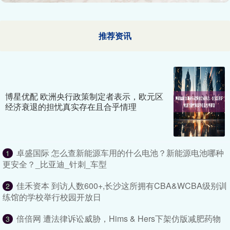
推荐资讯
博星优配 欧洲央行政策制定者表示，欧元区
经济衰退的担忧真实存在且合乎情理
卓盛国际 怎么查新能源车用的什么电池？新能源电池哪种
1
更安全？_比亚迪_针刺_车型
佳禾资本 到访人数600+,长沙这所拥有CBA&WCBA级别训
2
练馆的学校举行校园开放日
倍倍网 遭法律诉讼威胁，Hims & Hers下架仿版减肥药物
3