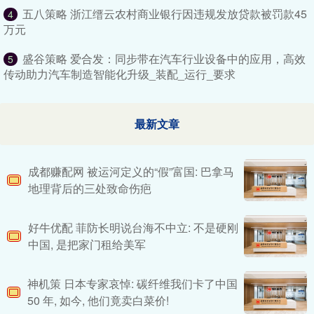
五八策略 浙江缙云农村商业银行因违规发放贷款被罚款45
4
万元
盛谷策略 爱合发：同步带在汽车行业设备中的应用，高效
5
传动助力汽车制造智能化升级_装配_运行_要求
最新文章
成都赚配网 被运河定义的“假”富国: 巴拿马
地理背后的三处致命伤疤
好牛优配 菲防长明说台海不中立: 不是硬刚
中国, 是把家门租给美军
神机策 日本专家哀悼: 碳纤维我们卡了中国
50 年, 如今, 他们竟卖白菜价!