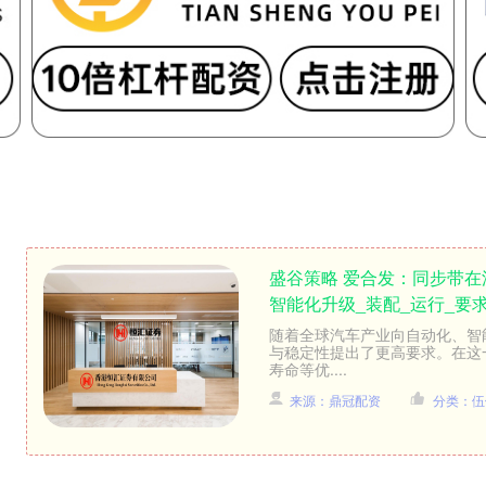
盛谷策略 爱合发：同步带
智能化升级_装配_运行_要
随着全球汽车产业向自动化、智
与稳定性提出了更高要求。在这
寿命等优....
来源：鼎冠配资
分类：伍