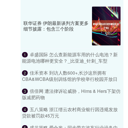
联华证券 伊朗最新谈判方案更多
细节披露：包含三个阶段
卓盛国际 怎么查新能源车用的什么电池？新
1
能源电池哪种更安全？_比亚迪_针刺_车型
佳禾资本 到访人数600+,长沙这所拥有
2
CBA&WCBA级别训练馆的学校举行校园开放日
倍倍网 遭法律诉讼威胁，Hims & Hers下架仿
3
版减肥药物
五八策略 浙江缙云农村商业银行因违规发放
4
贷款被罚款45万元
盛谷策略 爱合发：同步带在汽车行业设备中
5