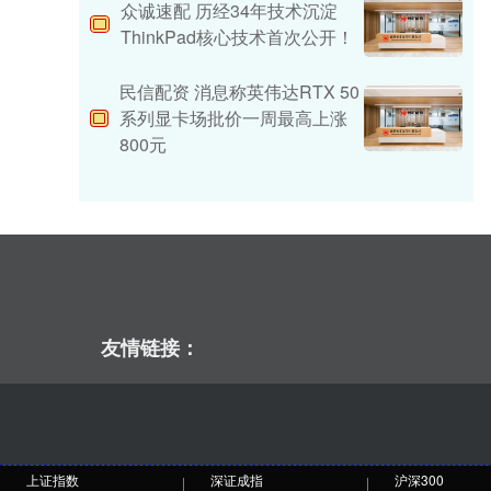
众诚速配 历经34年技术沉淀
ThinkPad核心技术首次公开！
民信配资 消息称英伟达RTX 50
系列显卡场批价一周最高上涨
800元
友情链接：
上证指数
深证成指
沪深300