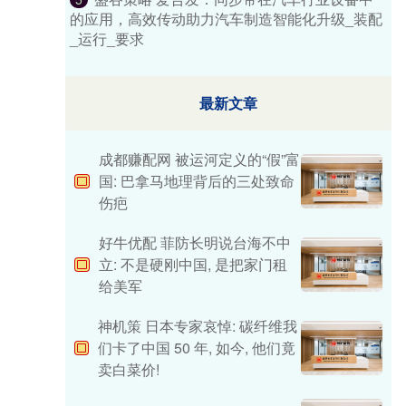
的应用，高效传动助力汽车制造智能化升级_装配
_运行_要求
最新文章
成都赚配网 被运河定义的“假”富
国: 巴拿马地理背后的三处致命
伤疤
好牛优配 菲防长明说台海不中
立: 不是硬刚中国, 是把家门租
给美军
神机策 日本专家哀悼: 碳纤维我
们卡了中国 50 年, 如今, 他们竟
卖白菜价!