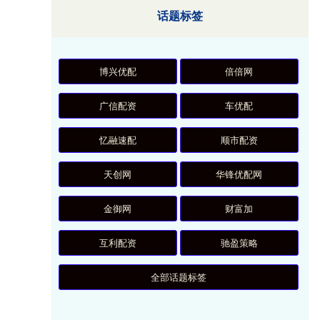
话题标签
博兴优配
倍倍网
广信配资
车优配
忆融速配
顺市配资
天创网
华锋优配网
金御网
财富加
互利配资
驰盈策略
全部话题标签